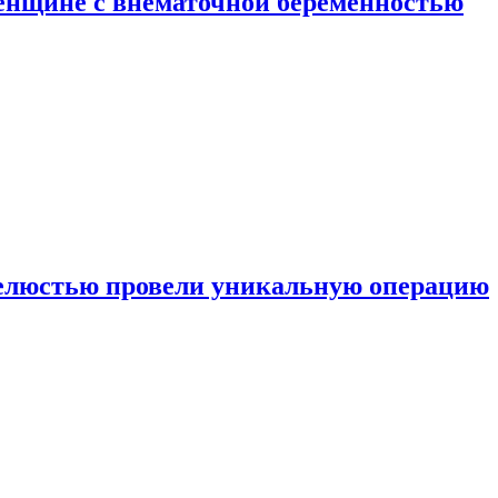
енщине с внематочной беременностью
челюстью провели уникальную операцию