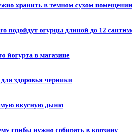
ужно хранить в темном сухом помещени
го подойдут огурцы длиной до 12 сантим
го йогурта в магазине
 для здоровья черники
самую вкусную дыню
му грибы нужно собирать в корзину