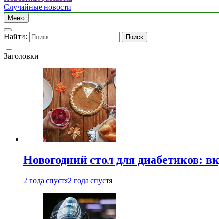
Случайные новости
Меню
Найти:
Заголовки
Новогодний стол для диабетиков: вк
2 года спустя
2 года спустя