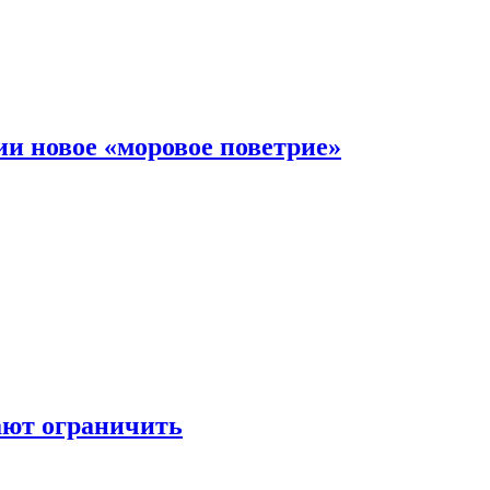
и новое «моровое поветрие»
ают ограничить