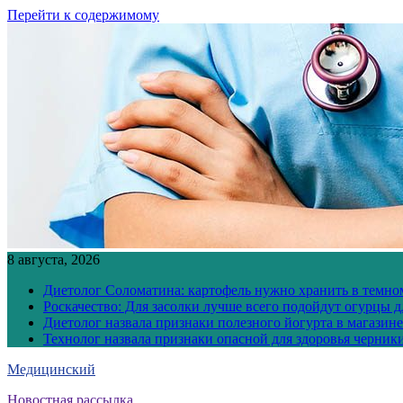
Перейти к содержимому
8 августа, 2026
Диетолог Соломатина: картофель нужно хранить в темн
Роскачество: Для засолки лучше всего подойдут огурцы 
Диетолог назвала признаки полезного йогурта в магазине
Технолог назвала признаки опасной для здоровья черник
Медицинский
Новостная рассылка