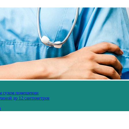
ом сухом помещении
длиной до 12 сантиметров
и