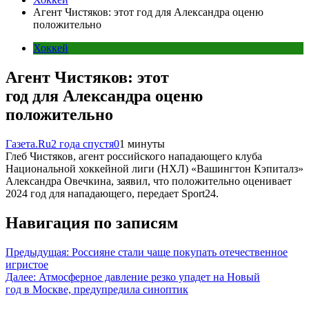
Агент Чистяков: этот год для Александра оценю
положительно
Хоккей
Агент Чистяков: этот
год для Александра оценю
положительно
Газета.Ru
2 года спустя
0
1 минуты
Глеб Чистяков, агент российского нападающего клуба
Национальной хоккейной лиги (НХЛ) «Вашингтон Кэпиталз»
Александра Овечкина, заявил, что положительно оценивает
2024 год для нападающего, передает Sport24.
Навигация по записям
Предыдущая:
Россияне стали чаще покупать отечественное
игристое
Далее:
Атмосферное давление резко упадет на Новый
год в Москве, предупредила синоптик