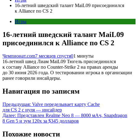
16-летний шведский талант MaiL09 присоединился
к Alliance по CS 2
Игры
16-летний шведский талант MaiL09
присоединился к Alliance по CS 2
Чемпионат.com
7 месяцев спустя
0
1 минуты
16-летний швед Лиам MaiL09 Тюгель присоединился
к составу Alliance по Counter-Strike 2 на правах аренды
до 30 июня 2026 года. О тестировании игрока в организации
ранее говорили инсайдеры.
Навигация по записям
Предыдущая:
Valve переделывает карту Cache
для CS 2 с нуля — инсайдер
Далее:
Представлен Realme Neo 8 — 8000 мАч, Snapdragon
8 Gen 5 и зум 120х за $345 долларов
Похожие новости